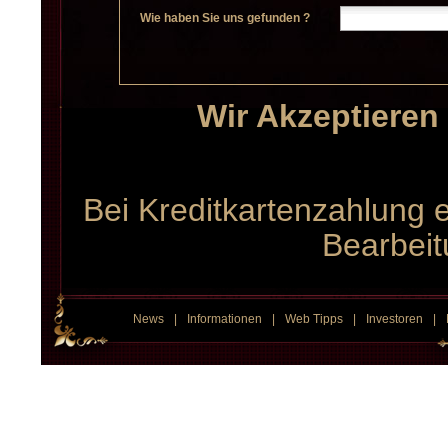
Wie haben Sie uns gefunden ?
Wir Akzeptieren
Bei Kreditkartenzahlung 
Bearbei
News
|
Informationen
|
Web Tipps
|
Investoren
|