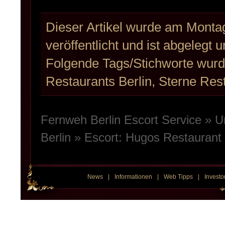
Dieser Artikel wurde am Monta
veröffentlicht und ist abgelegt 
Folgende Tags/Stichworte wurde
Restaurants Berlin
,
Sterne Rest
Fernweh Berlin Escort Service
»
U
Berlin
» Escort:
Hugos Restaurant i
News
|
Informationen
|
Web Tipps
|
Investo